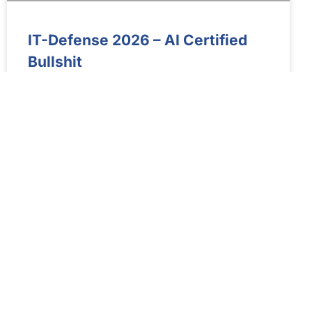
IT-Defense 2026 – AI Certified
Bullshit
30. März 2026 – Bei der diesjährigen IT-
Sicherheitskonferenz IT-Defense beschäftigen sich
die Securityspezialisten vor allem mit Detailfragen,
Möglichkeiten und Übertreibungen in Sachen
künstliche Intelligenz.
MEHR INFOS »