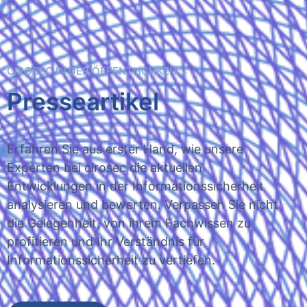
CIROSEC IN DER ÖFFENTLICHKEIT
Presseartikel
Erfahren Sie aus erster Hand, wie unsere
Experten bei cirosec die aktuellen
Entwicklungen in der Informationssicherheit
analysieren und bewerten. Verpassen Sie nicht
die Gelegenheit, von ihrem Fachwissen zu
profitieren und Ihr Verständnis für
Informationssicherheit zu vertiefen.