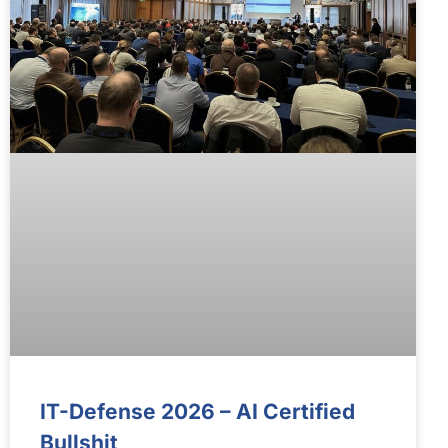
IT-Defen­se 2026 – AI Certi­fied
Bull­shit